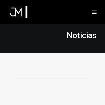
Inicio
Áreas de actuación
Noticias
Filosofía
Método y procedimiento
Dr. Javier Moreno de Alborán
Contacto
CURSOS Y TALLERES
NOTICIAS