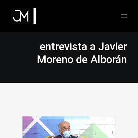
Inicio
Áreas de actuación
entrevista a Javier
Filosofía
Método y procedimiento
Moreno de Alborán
Dr. Javier Moreno de Alborán
Contacto
VIDEOS