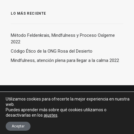
LO MÁS RECIENTE
Método Feldenkrais, Mindfulness y Proceso Oxígeme
2022
Código Ético de la ONG Rosa del Desierto
Mindfulness, atención plena para llegar a la calma 2022
Utilizamos cookies para ofrecerte la mejor experiencia en nuestra
web.
© 2026 Dr. Javier Moreno de Alborán. All rights reserved –
Aviso legal y
Puedes aprender más sobre qué cookies utilizamos o
política de privacidad
–
Política de cookies
desactivarlas en los
ajustes
.
Aceptar