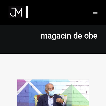
Inicio
Áreas de actuación
magacin de obe
Filosofía
Método y procedimiento
Dr. Javier Moreno de Alborán
Contacto
VIDEOS