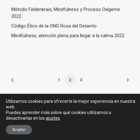
Método Feldenkrais, Mindfulness y Proceso Oxígeme
2022
Código Ético de la ONG Rosa del Desierto
Mindfulness, atención plena para llegar a la calma 2022
1
2
3
Utilizamos cookies para ofrecerte la mejor experiencia en nuestra
web.
Puedes aprender más sobre qué cookies utilizamos o
desactivarlas en los
ajustes
.
© 2026 Dr. Javier Moreno de Alborán. All rights reserved –
Aviso legal y
política de privacidad
–
Política de cookies
Aceptar