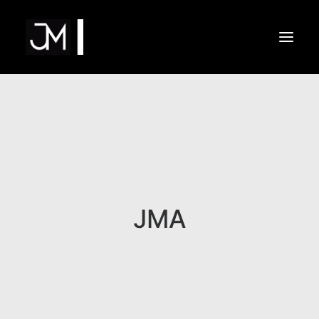
Inicio
Áreas de actuación
Filosofía
Procedimiento
Dr. Moreno de Alborán
Contacto
JMA